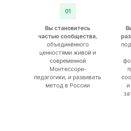
01
Вы становитесь
В
частью сообщества
,
раз
объединённого
по
ценностями живой и
современной
фо
Монтессори-
п
педагогики, и развивать
со
метод в России
и
за