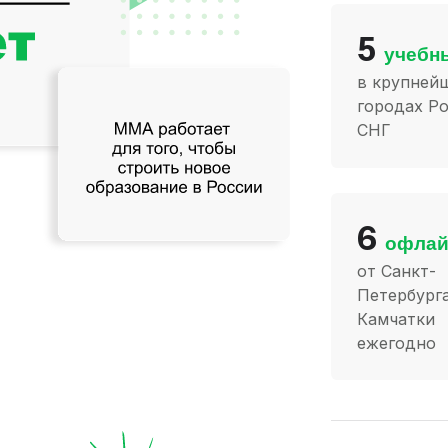
5
учебн
в крупней
городах Ро
СНГ
6
офлай
от Санкт-
Петербург
Камчатки
ежегодно