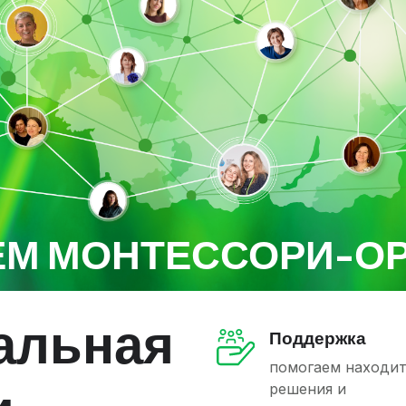
М МОНТЕССОРИ-О
альная
Поддержка
помогаем находи
решения и