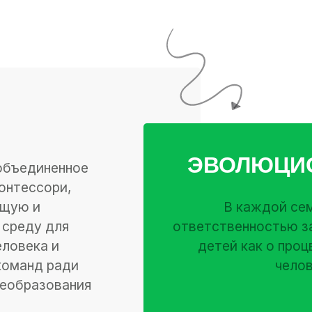
ЭВОЛЮЦИ
объединенное
онтессори,
ющую и
В каждой се
среду для
ответственностью з
еловека и
детей как о пр
команд ради
чело
реобразования