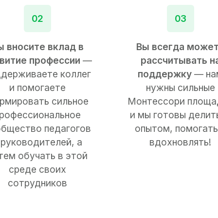
02
03
ы вносите вклад в
Вы всегда може
витие профессии
—
рассчитывать н
ддерживаете коллег
поддержку
— на
и помогаете
нужны сильные
рмировать сильное
Монтессори площа
рофессиональное
и мы готовы делит
общество педагогов
опытом, помогать
 руководителей, а
вдохновлять!
тем обучать в этой
среде своих
сотрудников