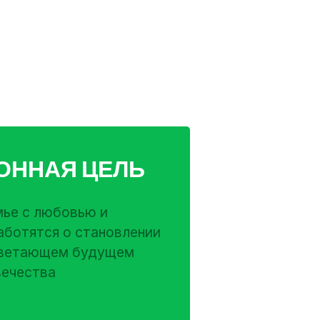
ОННАЯ ЦЕЛЬ
мье с любовью и
аботятся о становлении
оцветающем будущем
вечества