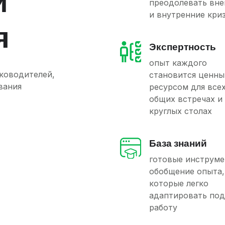
и
преодолевать вн
и внутренние кри
я
Экспертность
опыт каждого
ководителей,
становится ценн
вания
ресурсом для всех
общих встречах и
круглых столах
База знаний
готовые инструме
обобщение опыта,
которые легко
адаптировать по
работу