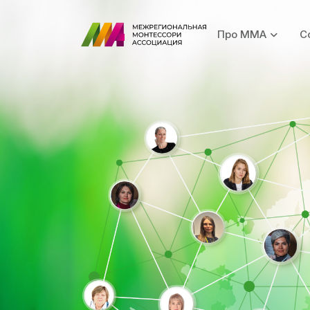
Про ММА
С