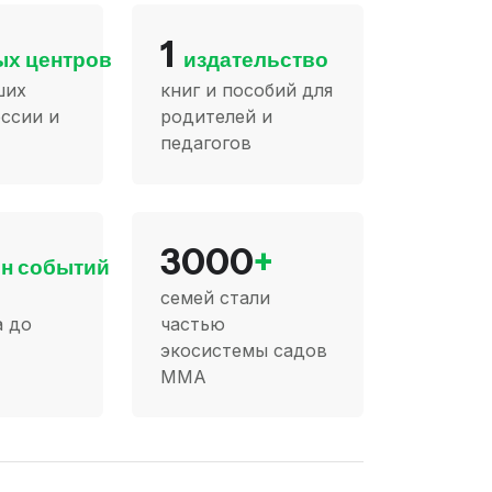
1
ых центров
издательство
ших
книг и пособий для
ссии и
родителей и
педагогов
3000
+
н событий
семей стали
а до
частью
экосистемы садов
ММА