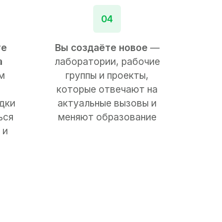
04
те
Вы создаёте новое
—
а
лаборатории, рабочие
м
группы и проекты,
которые отвечают на
дки
актуальные вызовы и
ься
меняют образование
 и