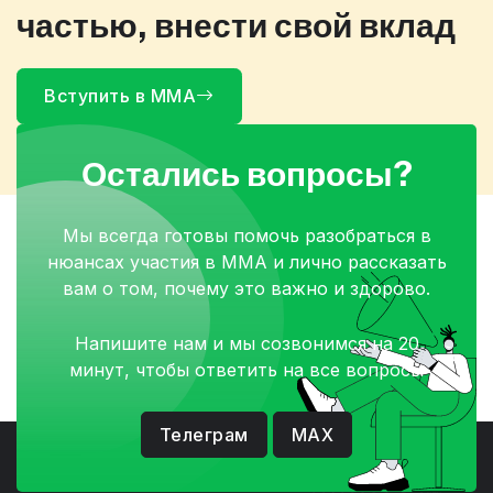
частью, внести
свой
вклад
Вступить в ММА
Остались вопросы?
Мы всегда готовы помочь разобраться в
нюансах участия в ММА и лично рассказать
вам о том, почему это важно и здорово.
Напишите нам и мы созвонимся на 20
минут, чтобы ответить на все вопросы
Телеграм
MAX